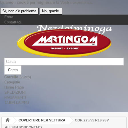
Usiamo
i cookie
per migliorare la Vostra esperienza.
Sì, non c'è problema
No, grazie.
Entra
Contattaci
Cerca
Carrello
(vuoto)
Categorie
Home Page
SPEDIZIONI
PAGAMENTI
TABELLA PFU
COPERTURE PER VETTURA
COP. 225/55 R18 98V
ALLSEASONCONTAC2